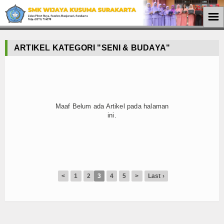
☰
Home
ARTIKEL KATEGORI "SENI & BUDAYA"
PPDB
Informasi
Input Form Pendaftaran
Maaf Belum ada Artikel pada halaman
ini.
Cetak Form
Pengumuman
Profil
<
1
2
3
4
5
>
Last ›
Sejarah
Visi dan Misi