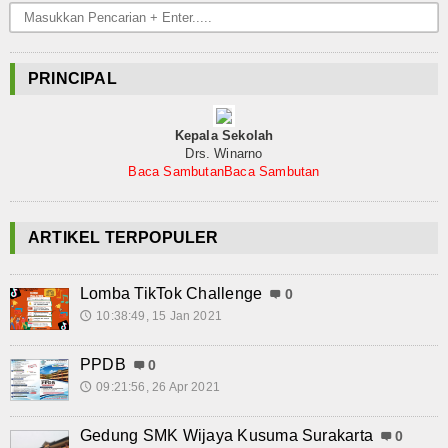
Struktur Organisasi
Guru dan Karyawan
PRINCIPAL
Program Sekolah
Kepala Sekolah
Prestasi Sekolah
Drs. Winarno
Baca Sambutan
Baca Sambutan
Berita
Kegiatan Sekolah
ARTIKEL TERPOPULER
Pembelajaran Jarak Jauh
Lomba TikTok Challenge
0
10:38:49, 15 Jan 2021
🕔
Prakerin
Gallery
PPDB
0
09:21:56, 26 Apr 2021
🕔
Koleksi Video
Gedung SMK Wijaya Kusuma Surakarta
0