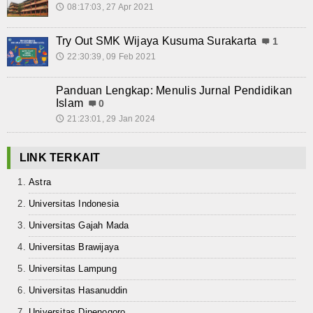
Album Foto
08:17:03, 27 Apr 2021
🕔
E-Learning
Try Out SMK Wijaya Kusuma Surakarta
1
22:30:39, 09 Feb 2021
🕔
Agenda
Panduan Lengkap: Menulis Jurnal Pendidikan
Data Alumni
Islam
0
21:23:01, 29 Jan 2024
🕔
Konsultasi
Kontak
LINK TERKAIT
Astra
Universitas Indonesia
Universitas Gajah Mada
Universitas Brawijaya
Universitas Lampung
Universitas Hasanuddin
Universitas Dipenogoro