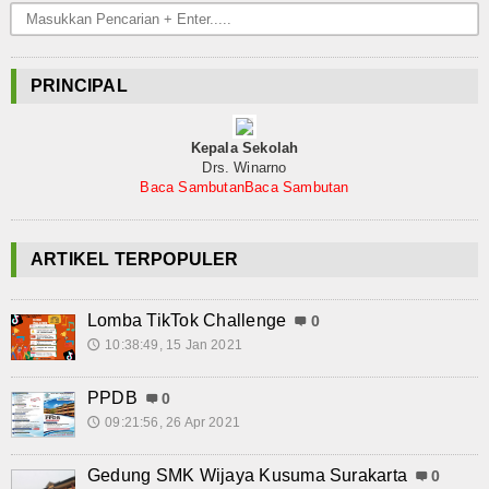
Struktur Organisasi
Guru dan Karyawan
PRINCIPAL
Program Sekolah
Kepala Sekolah
Prestasi Sekolah
Drs. Winarno
Baca Sambutan
Baca Sambutan
Berita
Kegiatan Sekolah
ARTIKEL TERPOPULER
Pembelajaran Jarak Jauh
Lomba TikTok Challenge
0
10:38:49, 15 Jan 2021
🕔
Prakerin
Gallery
PPDB
0
09:21:56, 26 Apr 2021
🕔
Koleksi Video
Gedung SMK Wijaya Kusuma Surakarta
0