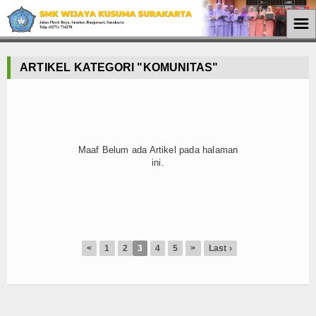
☰
Home
ARTIKEL KATEGORI "KOMUNITAS"
PPDB
Informasi
Input Form Pendaftaran
Maaf Belum ada Artikel pada halaman
ini.
Cetak Form
Pengumuman
Profil
<
1
2
3
4
5
>
Last ›
Sejarah
Visi dan Misi