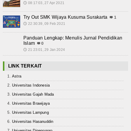
Album Foto
08:17:03, 27 Apr 2021
🕔
E-Learning
Try Out SMK Wijaya Kusuma Surakarta
1
22:30:39, 09 Feb 2021
🕔
Agenda
Panduan Lengkap: Menulis Jurnal Pendidikan
Data Alumni
Islam
0
21:23:01, 29 Jan 2024
🕔
Konsultasi
Kontak
LINK TERKAIT
Astra
Universitas Indonesia
Universitas Gajah Mada
Universitas Brawijaya
Universitas Lampung
Universitas Hasanuddin
Universitas Dipenogoro